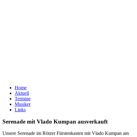
Zum
Inhalt
springen
Oberpfälzer
Home
Blechapostel
Aktuell
Termine
Musiker
Links
Serenade mit Vlado Kumpan ausverkauft
Unsere Serenade im Rötzer Fürstenkasten mit Vlado Kumpan am